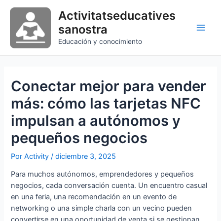
Ir
Activitatseducatives
al
sanostra
contenido
Main
Educación y conocimiento
Men
Conectar mejor para vender
más: cómo las tarjetas NFC
impulsan a autónomos y
pequeños negocios
Por
Activity
/
diciembre 3, 2025
Para muchos autónomos, emprendedores y pequeños
negocios, cada conversación cuenta. Un encuentro casual
en una feria, una recomendación en un evento de
networking o una simple charla con un vecino pueden
convertirse en una oportunidad de venta si se gestionan