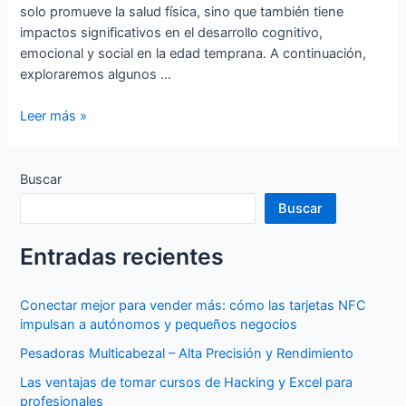
solo promueve la salud física, sino que también tiene
impactos significativos en el desarrollo cognitivo,
emocional y social en la edad temprana. A continuación,
exploraremos algunos …
Los
Leer más »
Beneficios
del
Ejercicio
Buscar
en
Buscar
el
Desarrollo
Entradas recientes
Infantil:
Cultivando
una
Conectar mejor para vender más: cómo las tarjetas NFC
Vida
impulsan a autónomos y pequeños negocios
Saludable
Pesadoras Multicabezal – Alta Precisión y Rendimiento
desde
Las ventajas de tomar cursos de Hacking y Excel para
una
profesionales