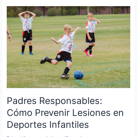
de
dispositivos
móviles
y
redes
sociales
en
niños
menores
de
10
años:
¿cuánto
es
Padres Responsables:
demasiado?
Cómo Prevenir Lesiones en
Deportes Infantiles