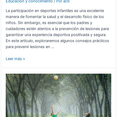
Educación y conocimiento
/ Por
acti
La participación en deportes infantiles es una excelente
manera de fomentar la salud y el desarrollo físico de los
niños. Sin embargo, es esencial que los padres y
cuidadores estén atentos a la prevención de lesiones para
garantizar una experiencia deportiva positivada y segura.
En este artículo, exploraremos algunos consejos prácticos
para prevenir lesiones en …
Padres
Leer más »
Responsables:
Cómo
Prevenir
Lesiones
en
Deportes
Infantiles