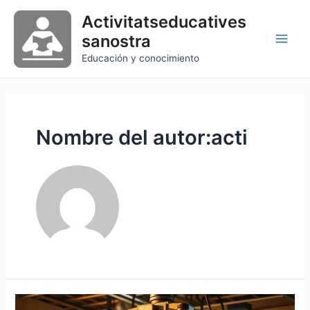
Ir
Activitatseducatives
al
sanostra
contenido
Main
Educación y conocimiento
Men
Nombre del autor:acti