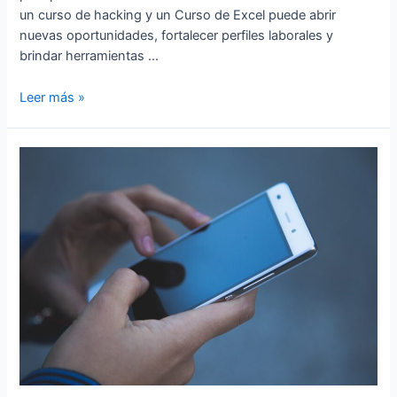
un curso de hacking y un Curso de Excel puede abrir
nuevas oportunidades, fortalecer perfiles laborales y
brindar herramientas …
Las
Leer más »
ventajas
de
tomar
cursos
de
Hacking
y
Excel
para
profesionales