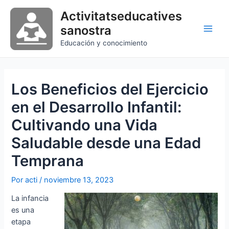
Ir
Activitatseducatives
al
sanostra
contenido
Main
Educación y conocimiento
Men
Los Beneficios del Ejercicio
en el Desarrollo Infantil:
Cultivando una Vida
Saludable desde una Edad
Temprana
Por
acti
/
noviembre 13, 2023
La infancia
es una
etapa